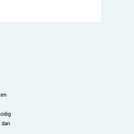
ten
nodig
n dan