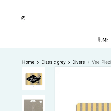
Skip
to
Instagram
main
content
Home
Home
Classic grey
Divers
Veel Plez