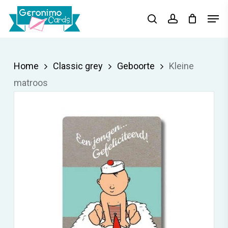
Skip
Menu
Men
search
account
to
main
content
Home
Classic grey
Geboorte
Kleine
matroos