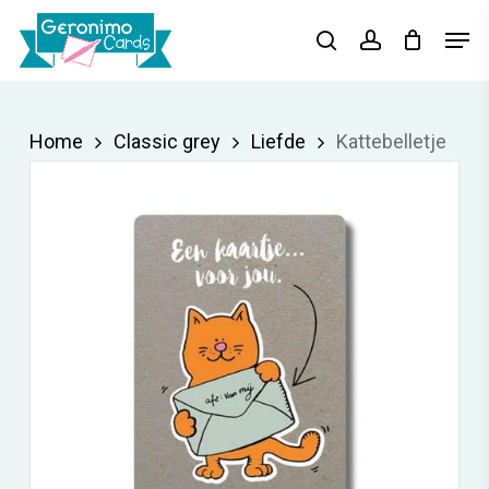
Skip
Menu
Men
search
account
to
main
content
Home
Classic grey
Liefde
Kattebelletje